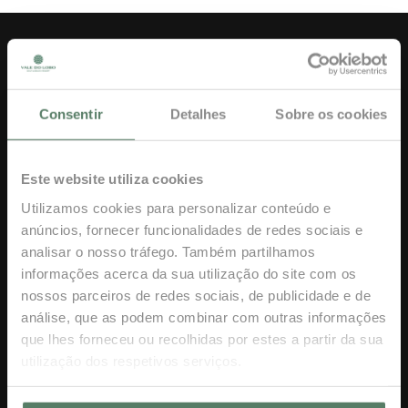
Consentir
Detalhes
Sobre os cookies
Vale do Lobo Resort 8135-034,
Este website utiliza cookies
Algarve, Portugal
Utilizamos cookies para personalizar conteúdo e
Tel:
(+351) 289 353 000
anúncios, fornecer funcionalidades de redes sociais e
Preço de uma chamada para a rede
analisar o nosso tráfego. Também partilhamos
nacional
informações acerca da sua utilização do site com os
nossos parceiros de redes sociais, de publicidade e de
análise, que as podem combinar com outras informações
que lhes forneceu ou recolhidas por estes a partir da sua
utilização dos respetivos serviços.
IR PARA