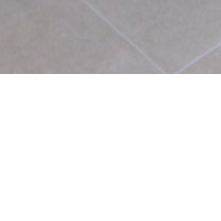
Refeições Saudáveis junto
ao court
Gerido por Vale do Lobo