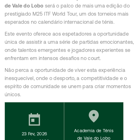
de Vale do Lobo
será o palco de mais uma edição do
prestigiado M25 ITF World Tour, um dos torneios mais
esperados no calendário internacional de ténis.
Este evento oferece aos espetadores a oportunidade
única de assistir a uma série de partidas emocionantes,
onde talentos emergentes e jogadores experientes se
enfrentam em intensos desafios no court.
Não perca a oportunidade de viver esta experiência
inesquecível, onde o desporto, a competitividade e o
espírito de comunidade se unem para criar momentos
únicos.
Academia de Ténis
23 Fev, 2026
de Vale do Lobo