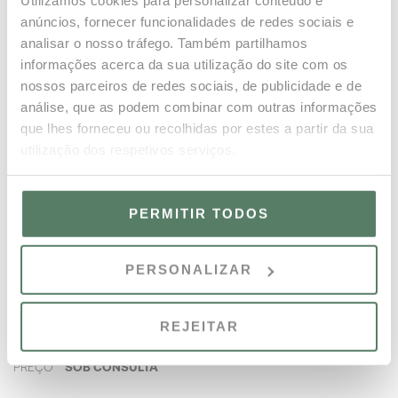
Villa Amelie | Moradia de Cinco
Utilizamos cookies para personalizar conteúdo e
Quartos com Piscina
anúncios, fornecer funcionalidades de redes sociais e
analisar o nosso tráfego. Também partilhamos
informações acerca da sua utilização do site com os
CÓDIGO
WV5P2050
nossos parceiros de redes sociais, de publicidade e de
PREÇO
SOB CONSULTA
análise, que as podem combinar com outras informações
que lhes forneceu ou recolhidas por estes a partir da sua
utilização dos respetivos serviços.
SABER MAIS
RESERVAR
PERMITIR TODOS
PERSONALIZAR
Villa Elouise | Quatro Quartos com
Piscina
REJEITAR
CÓDIGO
WV4P025A
PREÇO
SOB CONSULTA