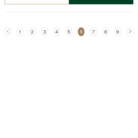
‹
1
2
3
4
5
7
8
9
›
6