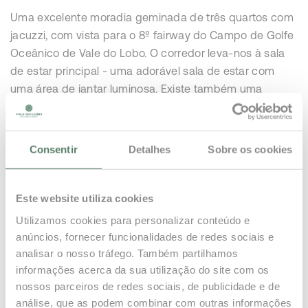
Uma excelente moradia geminada de três quartos com
jacuzzi, com vista para o 8º fairway do Campo de Golfe
Oceânico de Vale do Lobo. O corredor leva-nos à sala
de estar principal - uma adorável sala de estar com
uma área de jantar luminosa. Existe também uma
cozinha totalmente equipada no rés do chão. O piso
superior da moradia é composto pelo quarto duplo
principal, com uma casa de banho privativa com um
Consentir
Detalhes
Sobre os cookies
chuveiro separado e portas de pátio que conduzem a
um terraço privado virado a sul. O terceiro quarto fica
no piso inferior e é também uma sala de jogos para
Este website utiliza cookies
crianças independente, servida por uma casa de banho
Utilizamos cookies para personalizar conteúdo e
adjacente. As portas do pátio abrem-se para o terraço
anúncios, fornecer funcionalidades de redes sociais e
que tem um churrasco a gás embutido, um jacuzzi
analisar o nosso tráfego. Também partilhamos
privado e muito espaço para banhos de sol e refeições
informações acerca da sua utilização do site com os
enquanto aprecia as vistas do golfe.
nossos parceiros de redes sociais, de publicidade e de
análise, que as podem combinar com outras informações