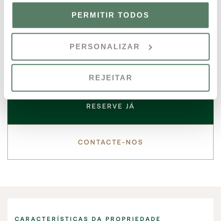
com cortinas e estores automáticos, decorados com
PERMITIR TODOS
cores naturais e acabamentos suaves. Uma grande
cave com uma janela que revela a piscina e inclui uma
sala de jogos e um teatro profissional.
PERSONALIZAR
REJEITAR
RESERVE JÁ
CONTACTE-NOS
CARACTERÍSTICAS DA PROPRIEDADE