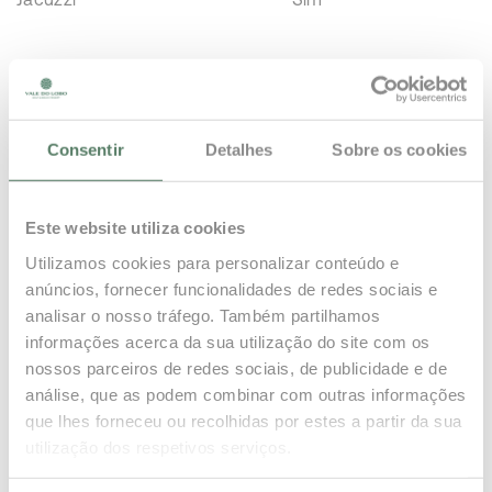
Uma incrível moradia de cinco quartos com vista para o
Royal Golf Course no Vale do Lobo Resort, a minutos de
distância dos melhores campos de golfe do mundo,
Consentir
Detalhes
Sobre os cookies
praias e restaurantes requintados para agradar a todos
os paladares. Esta casa de design inclui caraterísticas
de água em toda a casa que dão uma sensação de
Este website utiliza cookies
serenidade. Grandes janelas do chão ao teto que se
Utilizamos cookies para personalizar conteúdo e
abrem totalmente para deixar entrar grandes
anúncios, fornecer funcionalidades de redes sociais e
quantidades de luz natural e ar fresco. Com apenas
analisar o nosso tráfego. Também partilhamos
acabamentos da mais alta qualidade e mobiliário de
informações acerca da sua utilização do site com os
design de bom gosto e interiores coloridos, dando-lhe
nossos parceiros de redes sociais, de publicidade e de
análise, que as podem combinar com outras informações
uma sensação de tranquilidade. Cozinha elegante e
que lhes forneceu ou recolhidas por estes a partir da sua
grandes portas de vidro com acesso a uma área de
utilização dos respetivos serviços.
churrasco ao ar livre com um segundo churrasco num
grande terraço no último piso. Belos quartos equipados