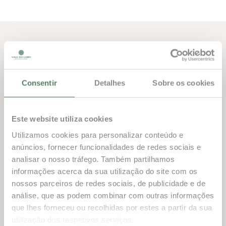
Consentir
Detalhes
Sobre os cookies
CARACTERÍSTICAS PRINCIPAIS
Sim
Piscina
Este website utiliza cookies
Utilizamos cookies para personalizar conteúdo e
Não
Jacuzzi
anúncios, fornecer funcionalidades de redes sociais e
analisar o nosso tráfego. Também partilhamos
2
1300.00m
Área de Construção
informações acerca da sua utilização do site com os
nossos parceiros de redes sociais, de publicidade e de
Privado
Desenvolvimento
análise, que as podem combinar com outras informações
que lhes forneceu ou recolhidas por estes a partir da sua
utilização dos respetivos serviços.