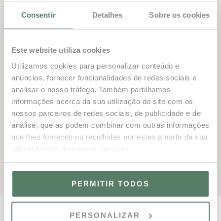
Quando chega a hora do almoço, o Doce continua a
Consentir
Detalhes
Sobre os cookies
impressionar. Saladas de quinoa e grão-de-bico, pratos
de bulgur e criações de frango Teriyaki são todos
repletos de ingredientes frescos e saudáveis, a maneira
Este website utiliza cookies
perfeita de começar 2026 sentindo-se revigorado e
Utilizamos cookies para personalizar conteúdo e
com energia.
anúncios, fornecer funcionalidades de redes sociais e
O prazer também tem o seu lugar. Se preferir desfrutar
analisar o nosso tráfego. Também partilhamos
informações acerca da sua utilização do site com os
do tradicional chá da tarde português do Doce em vez
nossos parceiros de redes sociais, de publicidade e de
de uma opção mais leve, prepare-se para uma
análise, que as podem combinar com outras informações
experiência deliciosa. Cada visita é uma oportunidade
que lhes forneceu ou recolhidas por estes a partir da sua
de apreciar os sabores, o aconchego e o charme que
utilização dos respetivos serviços.
tornam o Doce um destino verdadeiramente especial.
PERMITIR TODOS
PERSONALIZAR