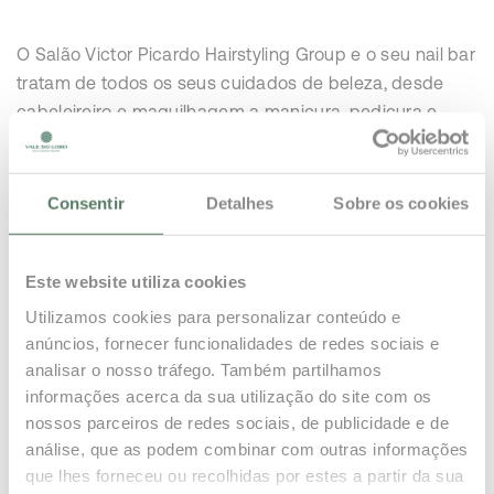
O Salão Victor Picardo Hairstyling Group e o seu nail bar
tratam de todos os seus cuidados de beleza, desde
cabeleireiro e maquilhagem a manicura, pedicura e
depilação. Produtos de alta qualidade e um excecional
serviço são fórmula de sucesso no um atendimento de
excelência e de cuidado pessoal.
Consentir
Detalhes
Sobre os cookies
Os nossos cabeleireiros experientes, juntamente com
produtos premium de marcas como Redken, L’Oréal e
Este website utiliza cookies
Pureology, garantem que possa desfrutar de um cabelo
Utilizamos cookies para personalizar conteúdo e
perfeito e saudável para qualquer ocasião.
anúncios, fornecer funcionalidades de redes sociais e
analisar o nosso tráfego. Também partilhamos
Agora também pode marcar os seus tratamentos
informações acerca da sua utilização do site com os
online utilizando o novo sistema de reservas. Basta
nossos parceiros de redes sociais, de publicidade e de
visitar o site da Victor Picardo para agendar a sua
análise, que as podem combinar com outras informações
consulta de forma rápida e conveniente.
que lhes forneceu ou recolhidas por estes a partir da sua