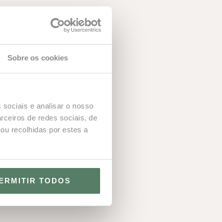
 o mundo.
mília. Outros
g no driving
Sobre os cookies
 esteja atento
 ao range e à
 sociais e analisar o nosso
rceiros de redes sociais, de
ais simples e
ou recolhidas por estes a
 a aplicação
il associado
ERMITIR TODOS
de membro e
 acordo com