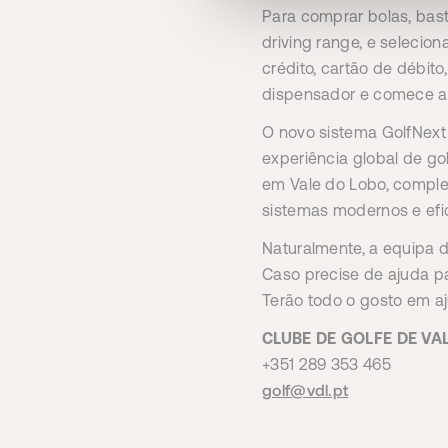
Para comprar bolas, bast
driving range, e selecio
crédito, cartão de débit
dispensador e comece a 
O novo sistema GolfNext
experiência global de go
em Vale do Lobo, compl
sistemas modernos e efic
Naturalmente, a equipa d
Caso precise de ajuda par
Terão todo o gosto em aj
CLUBE DE GOLFE DE VA
+351 289 353 465
golf@vdl.pt