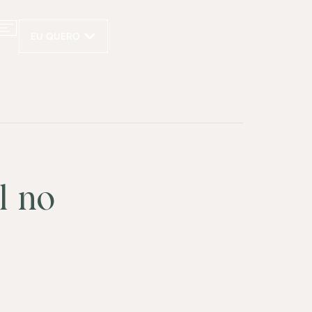
EU QUERO
l no