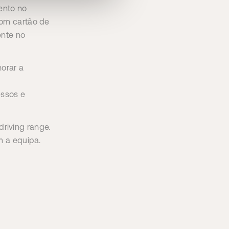
mento no
com cartão de
ente no
orar a
ssos e
riving range.
m a equipa.