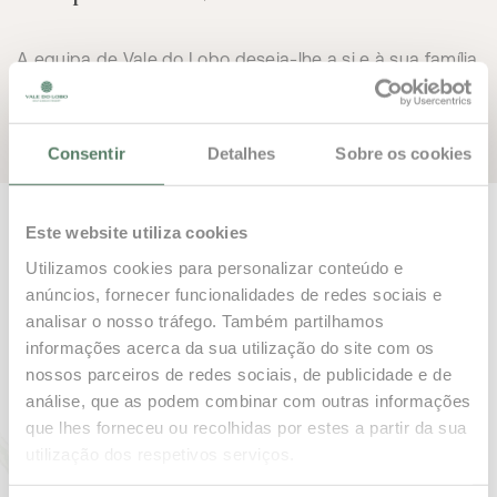
A equipa de Vale do Lobo deseja-lhe a si e à sua família
Feliz Natal e um Próspero Ano Novo
Consentir
Detalhes
Sobre os cookies
Este website utiliza cookies
Crie a Sua Própria
Utilizamos cookies para personalizar conteúdo e
Tradição
anúncios, fornecer funcionalidades de redes sociais e
analisar o nosso tráfego. Também partilhamos
Torne-se Proprietário
informações acerca da sua utilização do site com os
nossos parceiros de redes sociais, de publicidade e de
análise, que as podem combinar com outras informações
que lhes forneceu ou recolhidas por estes a partir da sua
utilização dos respetivos serviços.
REGISTE O SEU INTERESSE