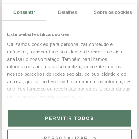
toda a academia.
Consentir
Detalhes
Sobre os cookies
Após o treino ou para fugir ao calor, a piscina renovada
é o refúgio perfeito para relaxar em família.
E, para tornar o verão ainda mais especial, a Academia
Este website utiliza cookies
acolhe um concerto intimista no dia 2 de agosto,
Utilizamos cookies para personalizar conteúdo e
criando uma atmosfera única onde desporto, cultura e
anúncios, fornecer funcionalidades de redes sociais e
lazer se encontram. A Academia de Ténis de Vale do
analisar o nosso tráfego. Também partilhamos
Lobo é mais que um espaço de treino, é um verdadeiro
informações acerca da sua utilização do site com os
nossos parceiros de redes sociais, de publicidade e de
refúgio para quem procura uma experiência completa e
análise, que as podem combinar com outras informações
memorável.
que lhes forneceu ou recolhidas por estes a partir da sua
Garanta já a sua reserva
para o Group Coaching e
utilização dos respetivos serviços.
evolua no ténis enquanto se diverte!
PERMITIR TODOS
PERSONALIZAR