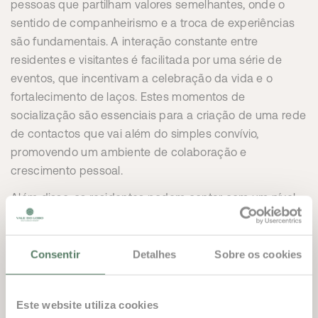
pessoas que partilham valores semelhantes, onde o
sentido de companheirismo e a troca de experiências
são fundamentais. A interação constante entre
residentes e visitantes é facilitada por uma série de
eventos, que incentivam a celebração da vida e o
fortalecimento de laços. Estes momentos de
socialização são essenciais para a criação de uma rede
de contactos que vai além do simples convívio,
promovendo um ambiente de colaboração e
crescimento pessoal.
Além disso, os residentes podem contar com um nível
de serviço excecional, personalizado de acordo com as
suas necessidades. As equipas altamente qualificadas
de Vale do Lobo estão sempre disponíveis para garantir
Consentir
Detalhes
Sobre os cookies
que cada experiência no resort seja gerida com o
máximo de cuidado, dedicação e profissionalismo. Este
Este website utiliza cookies
compromisso com a excelência reflete-se em todos os