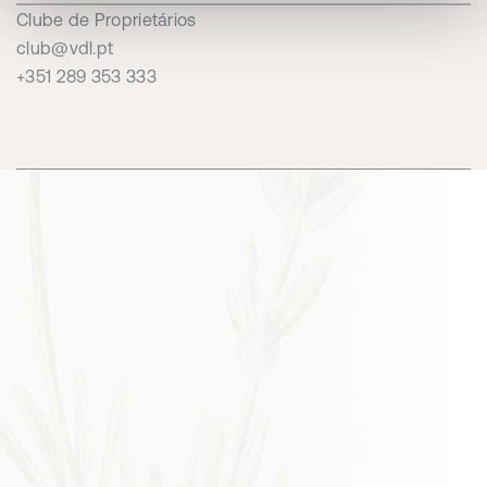
Clube de Proprietários
club@vdl.pt
+351 289 353 333