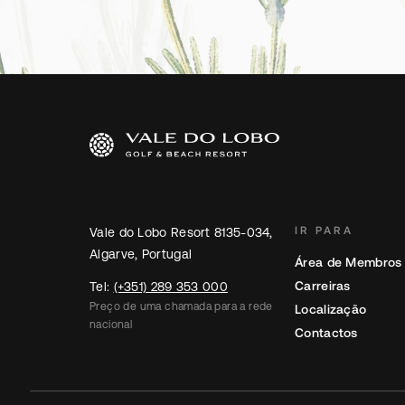
IR PARA
Vale do Lobo Resort 8135-034,
Algarve, Portugal
Área de Membros
Carreiras
Tel:
(+351) 289 353 000
Preço de uma chamada para a rede
Localização
nacional
Contactos