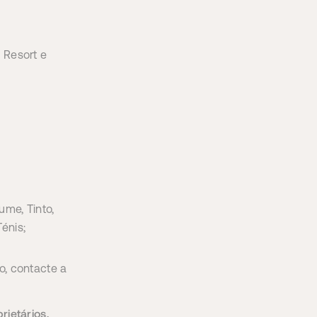
 Resort e
ume, Tinto,
énis;
, contacte a
rietários,