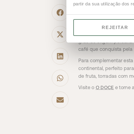
Manhãs Esp
partir da sua utilização dos 
O 
Em março, chega ao
no Peru. Cultivado em al
REJEITAR
notas de sabor envolvent
grão de origem peruana
café que conquista pela 
Para complementar esta
continental, perfeito pa
de fruta, torradas com m
O DOCE
Visite o
e torne 