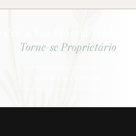
Crie a Sua Própria Tradição
Torne-se Proprietário
REGISTE O SEU INTERESSE