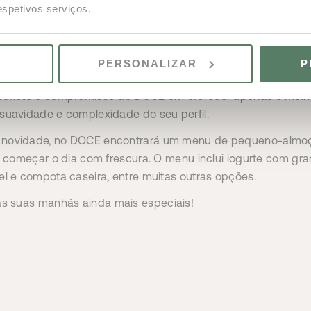
eciais no DOCE
respetivos serviços.
DOCE
um novo café expresso de especialidade, 100% Arábic
titudes elevadas, este café é reconhecido pela sua acidez d
PERSONALIZAR
P
es, proporcionando uma experiência única e sofisticada. A 
 reflete o compromisso do DOCE em oferecer apenas o melh
suavidade e complexidade do seu perfil.
 novidade, no DOCE encontrará um menu de pequeno-almo
ra começar o dia com frescura. O menu inclui iogurte com gra
el e compota caseira, entre muitas outras opções.
as suas manhãs ainda mais especiais!