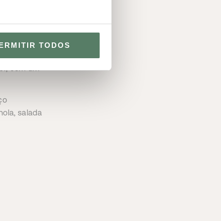
a, com origem
elicada e
ERMITIR TODOS
escolha do
or, com um
ço
nola, salada