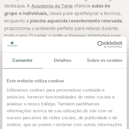
Academia de Ténis
destaque. A
oferece
aulas de
grupo e individuais,
ideais para aperfeiçoar a técnica,
enquanto a
piscina aquecida recentemente renovada
proporciona o ambiente perfeito para relaxar durante
todo o ano. O padel, o golfe e diversas atividades para
todas as idades completam uma oferta que garante
experiências únicas para cada visitante.
Consentir
Detalhes
Sobre os cookies
A gastronomia
de Vale do Lobo
continua a inspirar e a
Smash
surpreender.
desfrute de jantares animados
com a família e amigos, acompanhados pelos seus
Este website utiliza cookies
desportos favoritos.
TINTO
destaca-se com propostas
Utilizamos cookies para personalizar conteúdo e
como a cataplana de peixe e marisco e o tártaro de
anúncios, fornecer funcionalidades de redes sociais e
novilho.
O DOCE
apresenta novas tostas de atum e
analisar o nosso tráfego. Também partilhamos
francesinha, bem como um crepe com gelado
informações acerca da sua utilização do site com os
irresistível.
o Barlume
convida a saborear uma seleção
nossos parceiros de redes sociais, de publicidade e de
fresca de marisco, enquanto
o El Ta’koy
lança um novo
análise, que as podem combinar com outras informações