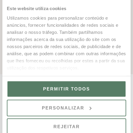
desfrutar do jogo, este torneio oferece uma
Este website utiliza cookies
oportunidade única para praticar desporto e
Utilizamos cookies para personalizar conteúdo e
socializar. Não perca este evento fantástico
anúncios, fornecer funcionalidades de redes sociais e
onde diversão, fitness e amizade se juntam
analisar o nosso tráfego. Também partilhamos
todas as sextas-feiras!
informações acerca da sua utilização do site com os
nossos parceiros de redes sociais, de publicidade e de
análise, que as podem combinar com outras informações
que lhes forneceu ou recolhidas por estes a partir da sua
utilização dos respetivos serviços.
PERMITIR TODOS
PERSONALIZAR
REJEITAR