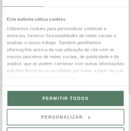
Março também oferece uma última oportunidade de
assistir a jogos de ténis de nível mundial como parte do
Este website utiliza cookies
ITF M25. A final de singulares terá lugar na Academia
de Ténis no domingo, 1 de março de 2026. SE o tempo
Utilizamos cookies para personalizar conteúdo e
anúncios, fornecer funcionalidades de redes sociais e
estiver bom o suficiente para permitir que seja realizada
analisar o nosso tráfego. Também partilhamos
ao ar livre!
informações acerca da sua utilização do site com os
Academia de Ténis de Vale do Lobo
nossos parceiros de redes sociais, de publicidade e de
+351 962 105 056
análise, que as podem combinar com outras informações
tennis@vdl.pt
que lhes forneceu ou recolhidas por estes a partir da sua
utilização dos respetivos serviços.
PERMITIR TODOS
PERSONALIZAR