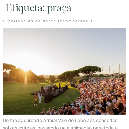
Etiqueta:
praça
Experiências de Verão Incomparáveis
Do tão aguardado Arraial Vale do Lobo aos concertos
sob as estrelas, passando pela animação para toda a