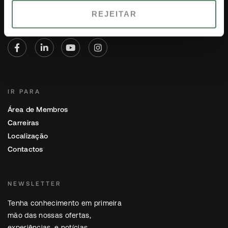
Tel:
(+351) 289 353 000
REJEITAR
Preço de uma chamada para a rede
nacional
IR PARA
Área de Membros
Carreiras
Localização
Contactos
NEWSLETTER
Tenha conhecimento em primeira
mão das nossas ofertas,
experiências, e notícias