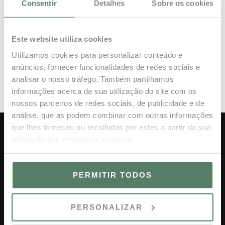
Consentir
Detalhes
Sobre os cookies
Summer evenings in the Algarve inspire long, flavourful
dining experiences, with outstanding foods and wines
and company to match. At Tinto by Vale do Lobo, dinners
Este website utiliza cookies
are all about sunset flavours and celebrated Portuguese
Utilizamos cookies para personalizar conteúdo e
traditions, setting the scene for unforgettable summer
anúncios, fornecer funcionalidades de redes sociais e
evenings. The restaurant’s new summer dining
analisar o nosso tráfego. Também partilhamos
experience is inspired by Portugal’s culinary heritage,
informações acerca da sua utilização do site com os
pairing […]
nossos parceiros de redes sociais, de publicidade e de
análise, que as podem combinar com outras informações
que lhes forneceu ou recolhidas por estes a partir da sua
utilização dos respetivos serviços.
PERMITIR TODOS
Vale do Lobo Resort 8135-034,
PERSONALIZAR
Algarve, Portugal